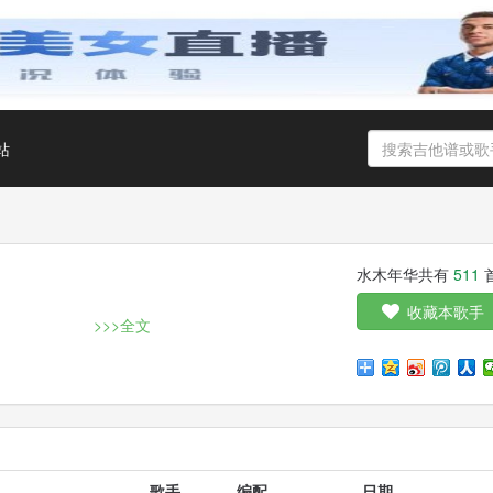
站
水木年华共有
511
收藏本歌手
>>>全文
主要成员是卢庚戌与缪杰。2001年，卢庚戌与李健创立了水木年
歌手
编配
日期