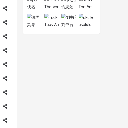
侠名
The Ventures
俞思远
Tori Amos
冥界
Tuck Andress
刘书言
ukulele picnic