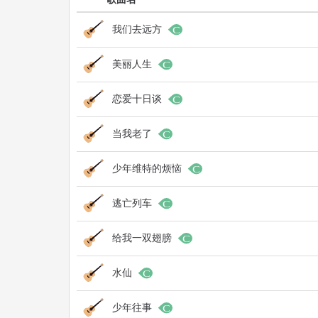
我们去远方
美丽人生
恋爱十日谈
当我老了
少年维特的烦恼
逃亡列车
给我一双翅膀
水仙
少年往事