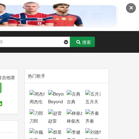
✕
搜索
热门歌手
首吉他谱
华，2002年李健选择单飞，随后缪杰与姚勇加入而成为三人组
周杰伦
Beyond
古典
五月天
刀郎
赵雷
林俊杰
齐秦