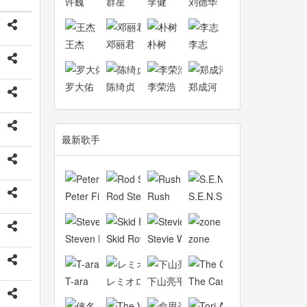
许巍
群星
李健
刘德华
王杰
邓丽君
朴树
李志
罗大佑
陈绮贞
李荣浩
郑成河
最新歌手
Peter Finger
Rod Stewart
Rush
S.E.N.S.
Steven Law
Skid Row
Stevie Wonder
zone
T-ara
レミオロメン
下山亮平
The Cascades