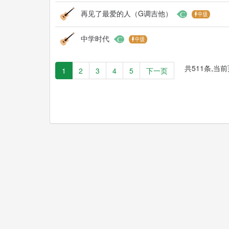
再见了最爱的人（G调吉他）
中学时代
共511条,当前页
1
2
3
4
5
下一页