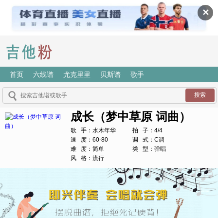
✕
首页
六线谱
尤克里里
贝斯谱
歌手
成长（梦中草原 词曲）
歌 手：水木年华
拍 子：4/4
速 度：60-80
调 式：C调
难 度：简单
类 型：弹唱
风 格：流行