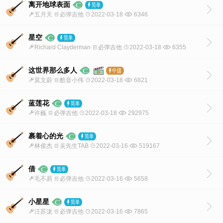
离开地球表面
五月天
必弹吉他
2022-03-18
6346
星空
Richard Clayderman
必弹吉他
2022-03-18
6355
这世界那么多人
莫文蔚
酷音小伟
2022-03-18
6821
蓝莲花
许巍
必弹吉他
2022-03-18
292975
裹着心的光
林俊杰
吴先生TAB
2022-03-16
519167
借
毛不易
必弹吉他
2022-03-16
5658
小星星
汪苏泷
必弹吉他
2022-03-16
7865