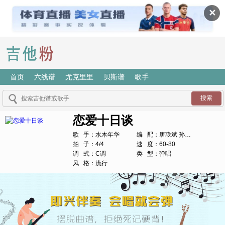
✕
首页
六线谱
尤克里里
贝斯谱
歌手
恋爱十日谈
歌 手：水木年华
编 配：唐联斌 孙海波
拍 子：4/4
速 度：60-80
调 式：C调
类 型：弹唱
风 格：流行