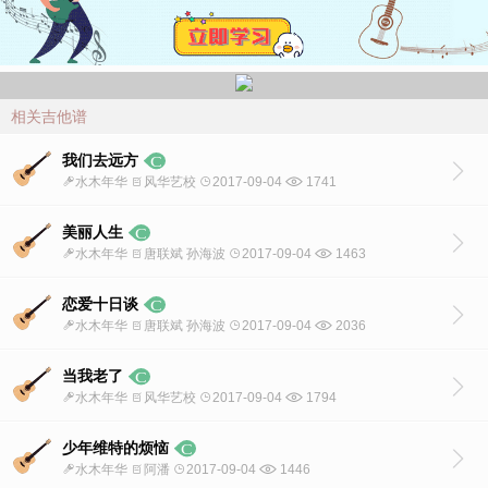
相关吉他谱
我们去远方
水木年华
风华艺校
2017-09-04
1741
美丽人生
水木年华
唐联斌 孙海波
2017-09-04
1463
恋爱十日谈
水木年华
唐联斌 孙海波
2017-09-04
2036
当我老了
水木年华
风华艺校
2017-09-04
1794
少年维特的烦恼
水木年华
阿潘
2017-09-04
1446