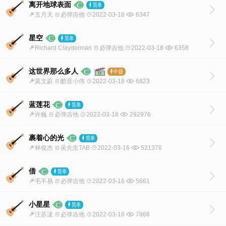
离开地球表面
五月天
必弹吉他
2022-03-18
6347
星空
Richard Clayderman
必弹吉他
2022-03-18
6358
这世界那么多人
莫文蔚
酷音小伟
2022-03-18
6823
蓝莲花
许巍
必弹吉他
2022-03-18
292976
裹着心的光
林俊杰
吴先生TAB
2022-03-16
521378
借
毛不易
必弹吉他
2022-03-16
5661
小星星
汪苏泷
必弹吉他
2022-03-16
7866