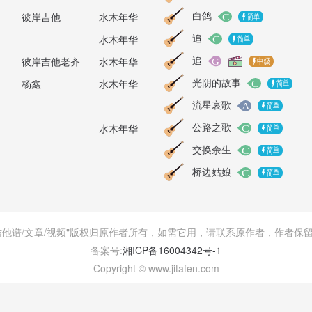
白鸽
彼岸吉他
水木年华
追
水木年华
追
彼岸吉他老齐
水木年华
光阴的故事
杨鑫
水木年华
流星哀歌
公路之歌
水木年华
交换余生
桥边姑娘
吉他谱/文章/视频"版权归原作者所有，如需它用，请联系原作者，作者保
备案号:
湘ICP备16004342号-1
Copyright © www.jitafen.com