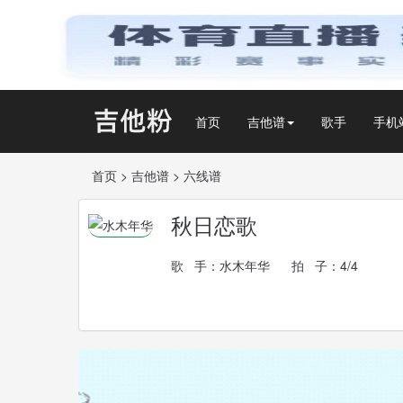
首页
吉他谱
歌手
手机
首页
>
吉他谱
>
六线谱
秋日恋歌
歌 手：
水木年华
拍 子：4/4