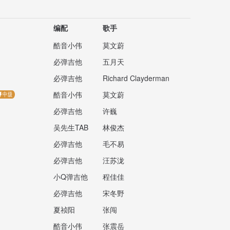
编配
歌手
酷音小伟
莫文蔚
必弹吉他
五月天
必弹吉他
Richard Clayderman
酷音小伟
莫文蔚
必弹吉他
许巍
吴先生TAB
林俊杰
必弹吉他
毛不易
必弹吉他
汪苏泷
小Q弹吉他
程佳佳
必弹吉他
宋冬野
夏祯阳
张闯
酷音小伟
张震岳