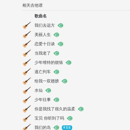
相关吉他谱
歌曲名
我们去远方
美丽人生
恋爱十日谈
当我老了
少年维特的烦恼
逃亡列车
给我一双翅膀
水仙
少年往事
你是我找了很久的温柔
宝贝 你听到了吗
我们的岛