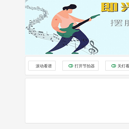
滚动看谱
打开节拍器
关灯