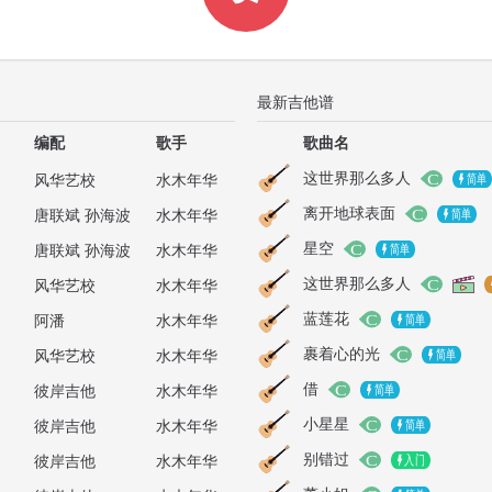
最新吉他谱
编配
歌手
歌曲名
这世界那么多人
风华艺校
水木年华
离开地球表面
唐联斌 孙海波
水木年华
星空
唐联斌 孙海波
水木年华
这世界那么多人
风华艺校
水木年华
蓝莲花
阿潘
水木年华
裹着心的光
风华艺校
水木年华
借
彼岸吉他
水木年华
小星星
彼岸吉他
水木年华
别错过
彼岸吉他
水木年华