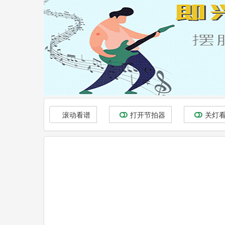
滚动看谱
打开节拍器
关灯