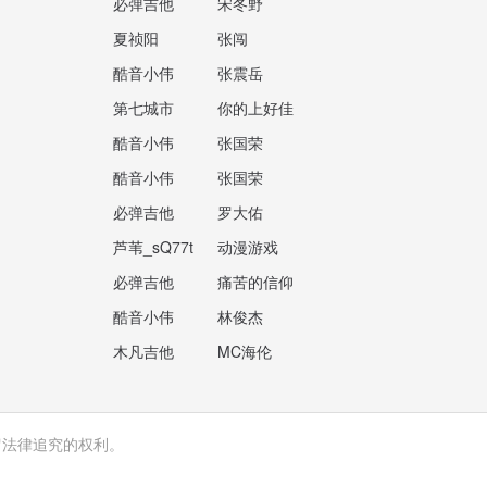
必弹吉他
宋冬野
夏祯阳
张闯
酷音小伟
张震岳
第七城市
你的上好佳
酷音小伟
张国荣
酷音小伟
张国荣
必弹吉他
罗大佑
芦苇_sQ77t
动漫游戏
必弹吉他
痛苦的信仰
酷音小伟
林俊杰
木凡吉他
MC海伦
留法律追究的权利。