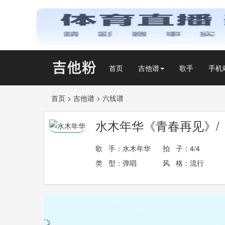
首页
吉他谱
歌手
手机
首页
>
吉他谱
>
六线谱
水木年华《青春再见》/
歌 手：
水木年华
拍 子：4/4
类 型：弹唱
风 格：流行