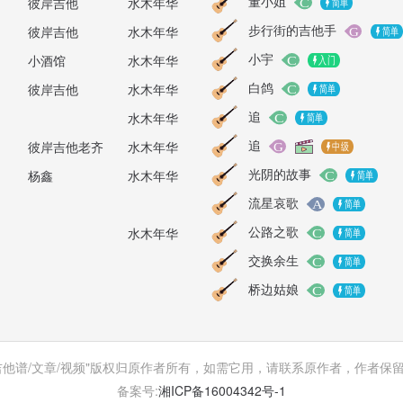
董小姐
彼岸吉他
水木年华
步行街的吉他手
彼岸吉他
水木年华
小宇
小酒馆
水木年华
白鸽
彼岸吉他
水木年华
追
水木年华
追
彼岸吉他老齐
水木年华
光阴的故事
杨鑫
水木年华
流星哀歌
公路之歌
水木年华
交换余生
桥边姑娘
吉他谱/文章/视频"版权归原作者所有，如需它用，请联系原作者，作者保
备案号:
湘ICP备16004342号-1