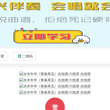
看谱
二维码
赏