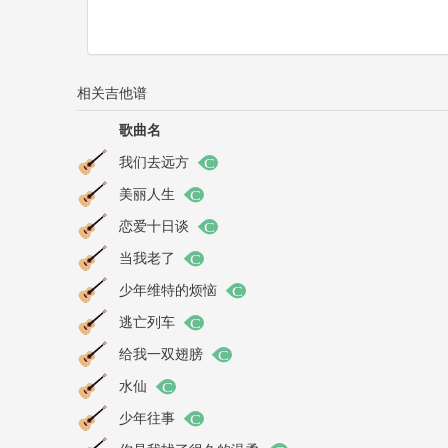
相关吉他谱
歌曲名
我们去远方
美丽人生
恋爱十日谈
当我老了
少年维特的烦恼
逃亡列车
给我一双翅膀
水仙
少年往事