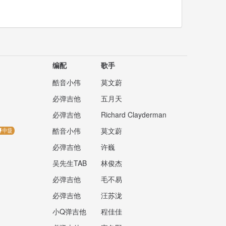
编配
歌手
酷音小伟
莫文蔚
必弹吉他
五月天
必弹吉他
Richard Clayderman
酷音小伟
莫文蔚
必弹吉他
许巍
吴先生TAB
林俊杰
必弹吉他
毛不易
必弹吉他
汪苏泷
小Q弹吉他
程佳佳