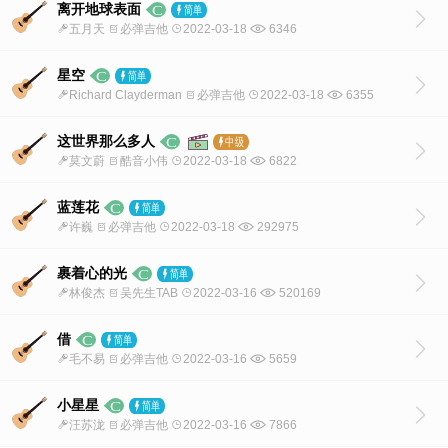
离开地球表面
五月天
必弹吉他
2022-03-18
6346
星空
Richard Clayderman
必弹吉他
2022-03-18
6355
这世界那么多人
莫文蔚
酷音小伟
2022-03-18
6822
蓝莲花
许巍
必弹吉他
2022-03-18
292975
裹着心的光
林俊杰
吴先生TAB
2022-03-16
520169
借
毛不易
必弹吉他
2022-03-16
5659
小星星
汪苏泷
必弹吉他
2022-03-16
7866