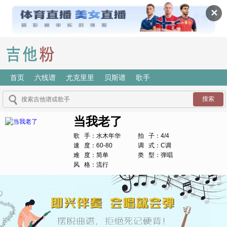
✕
首页
六线谱
尤克里里
贝斯谱
歌手
当我老了
歌 手：水木年华
拍 子：4/4
速 度：60-80
调 式：C调
难 度：简单
类 型：弹唱
风 格：流行