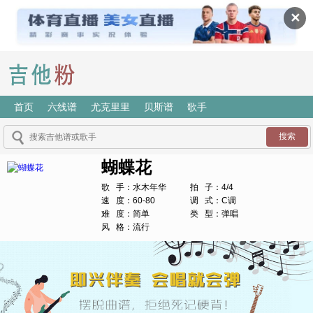
✕
首页
六线谱
尤克里里
贝斯谱
歌手
蝴蝶花
歌 手：水木年华
拍 子：4/4
速 度：60-80
调 式：C调
难 度：简单
类 型：弹唱
风 格：流行