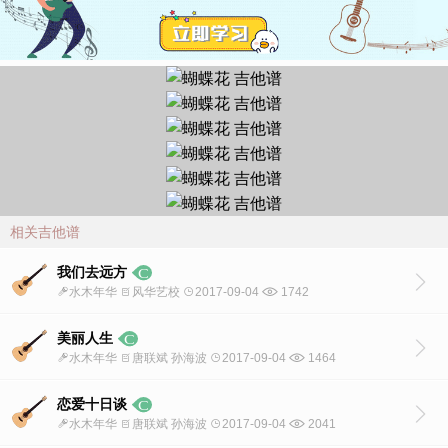
相关吉他谱
我们去远方
水木年华
风华艺校
2017-09-04
1742
美丽人生
水木年华
唐联斌 孙海波
2017-09-04
1464
恋爱十日谈
水木年华
唐联斌 孙海波
2017-09-04
2041