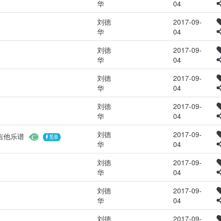
华
04
刘德
2017-09-
华
04
刘德
2017-09-
华
04
刘德
2017-09-
华
04
刘德
2017-09-
华
04
刘德
2017-09-
吉他乐谱
华
04
刘德
2017-09-
华
04
刘德
2017-09-
华
04
刘德
2017-09-