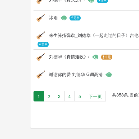
冰雨
来生缘指弹谱_刘德华《一起走过的日子》吉他
刘德华《真情难收》/
谢谢你的爱 刘德华 G调高清
共358条,当前页
1
2
3
4
5
下一页