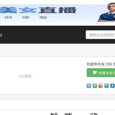
站
刘德华共有
358
收藏本歌
>>>全文
港新界，祖籍广东江门，香港非官守太平绅士衔，香港特别行政区
歌手
编配
日期