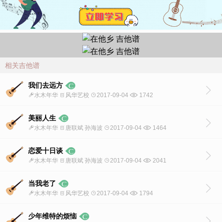
相关吉他谱
我们去远方
水木年华
风华艺校
2017-09-04
1742
美丽人生
水木年华
唐联斌 孙海波
2017-09-04
1464
恋爱十日谈
水木年华
唐联斌 孙海波
2017-09-04
2041
当我老了
水木年华
风华艺校
2017-09-04
1794
少年维特的烦恼