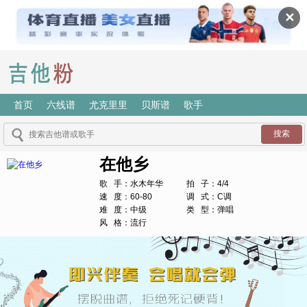
✕
首页
六线谱
尤克里里
贝斯谱
歌手
在他乡
歌 手：水木年华
拍 子：4/4
速 度：60-80
调 式：C调
难 度：中级
类 型：弹唱
风 格：流行