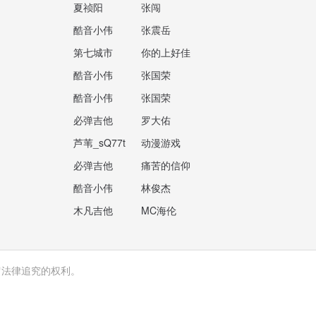
夏祯阳
张闯
酷音小伟
张震岳
第七城市
你的上好佳
酷音小伟
张国荣
酷音小伟
张国荣
必弹吉他
罗大佑
芦苇_sQ77t
动漫游戏
必弹吉他
痛苦的信仰
酷音小伟
林俊杰
木凡吉他
MC海伦
留法律追究的权利。