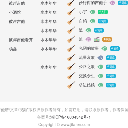
步行街的吉他手
彼岸吉他
水木年华
小宇
小酒馆
水木年华
白鸽
彼岸吉他
水木年华
追
水木年华
追
彼岸吉他老齐
水木年华
光阴的故事
杨鑫
水木年华
流星哀歌
公路之歌
水木年华
交换余生
桥边姑娘
吉他谱/文章/视频"版权归原作者所有，如需它用，请联系原作者，作者保
备案号:
湘ICP备16004342号-1
Copyright © www.jitafen.com