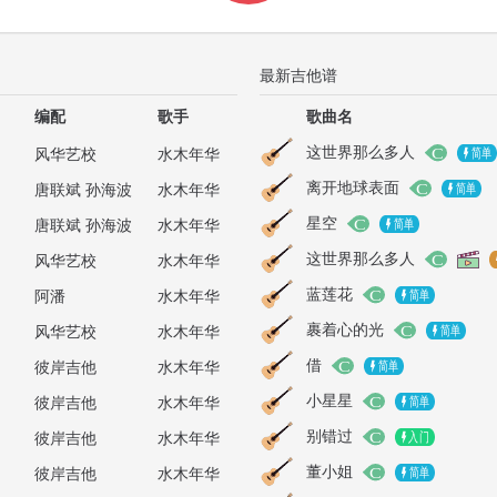
最新吉他谱
编配
歌手
歌曲名
这世界那么多人
风华艺校
水木年华
离开地球表面
唐联斌 孙海波
水木年华
星空
唐联斌 孙海波
水木年华
这世界那么多人
风华艺校
水木年华
蓝莲花
阿潘
水木年华
裹着心的光
风华艺校
水木年华
借
彼岸吉他
水木年华
小星星
彼岸吉他
水木年华
别错过
彼岸吉他
水木年华
董小姐
彼岸吉他
水木年华