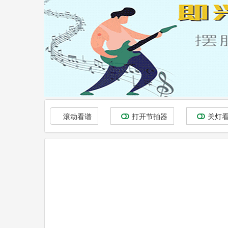
滚动看谱
打开节拍器
关灯