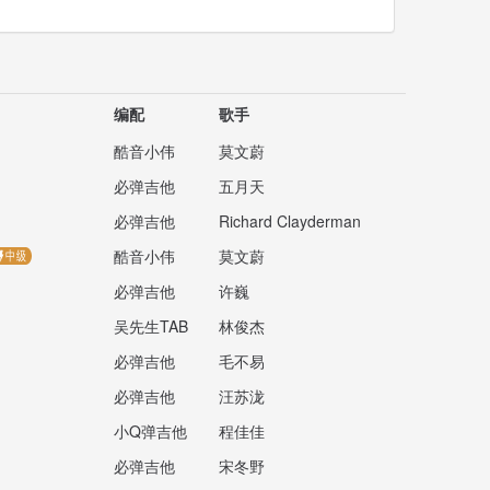
编配
歌手
酷音小伟
莫文蔚
必弹吉他
五月天
必弹吉他
Richard Clayderman
酷音小伟
莫文蔚
必弹吉他
许巍
吴先生TAB
林俊杰
必弹吉他
毛不易
必弹吉他
汪苏泷
小Q弹吉他
程佳佳
必弹吉他
宋冬野