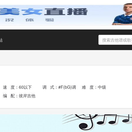
站
速 度：60以下
调 式：#F(bG)调
难 度：中级
编 配：彼岸吉他