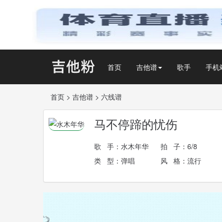
首页
吉他谱
歌手
手机
首页
>
吉他谱
>
六线谱
马不停蹄的忧伤
歌 手：
水木年华
拍 子：6/8
类 型：弹唱
风 格：流行